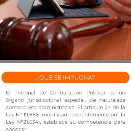
¿QUÉ SE IMPUGNA?
El Tribunal de Contratación Pública es un
órgano jurisdiccional especial, de naturaleza
contencioso-administrativa. El artículo 24 de la
Ley N° 19.886 (modificado recientemente por la
Ley N°21.634), establece su competencia para
conocer: