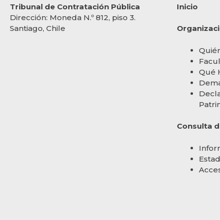
Tribunal de Contratación Pública
Inicio
Dirección:
Moneda N.º 812, piso 3.
Santiago, Chile
Organizac
Quié
Facul
Qué 
Dema
Decla
Patri
Consulta 
Infor
Estad
Acces