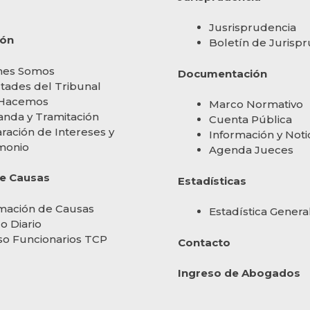
Jusrisprudencia
ión
Boletín de Jurisp
nes Somos
Documentación
tades del Tribunal
Hacemos
Marco Normativo
nda y Tramitación
Cuenta Pública
ración de Intereses y
Información y Noti
monio
Agenda Jueces
de Causas
Estadísticas
mación de Causas
Estadística Genera
o Diario
o Funcionarios TCP
Contacto
Ingreso de Abogados